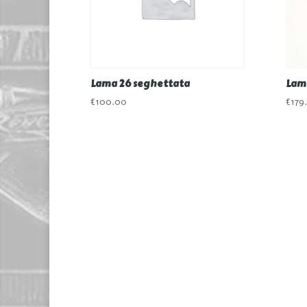
Lama 26 seghettata
Lama
€
100.00
€
179