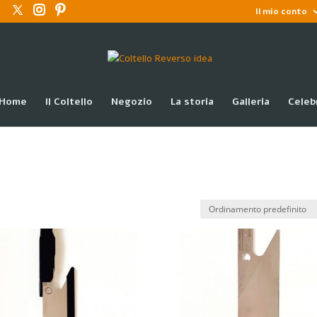
Il mio conto
Home
Il Coltello
Negozio
La storia
Galleria
Celeb