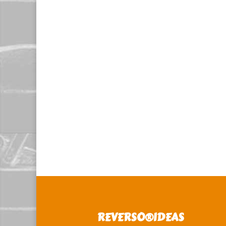
REVERSO®️IDEAS