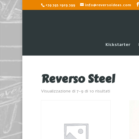
+39 393.1929.399
info@reversoideas.com
Kickstarter
Reverso Steel
Visualizzazione di 7-9 di 10 risultati