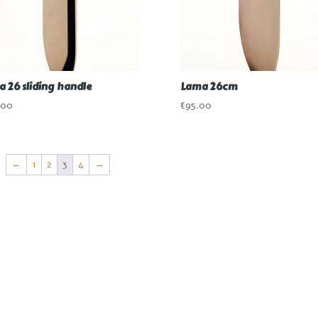
 26 sliding handle
Lama 26cm
.00
€
95.00
←
1
2
3
4
→