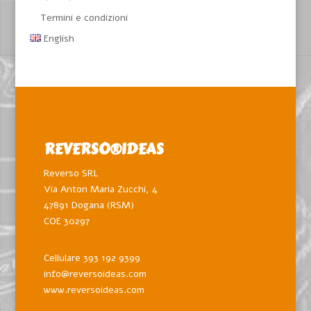
Termini e condizioni
English
REVERSO®️IDEAS
Reverso SRL
Via Anton Maria Zucchi, 4
47891 Dogana (RSM)
COE 30297
Cellulare 393 192 9399
info@reversoideas.com
www.reversoideas.com