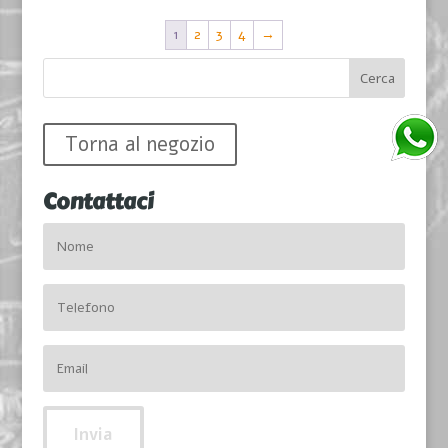
1
2
3
4
→
Torna al negozio
Contattaci